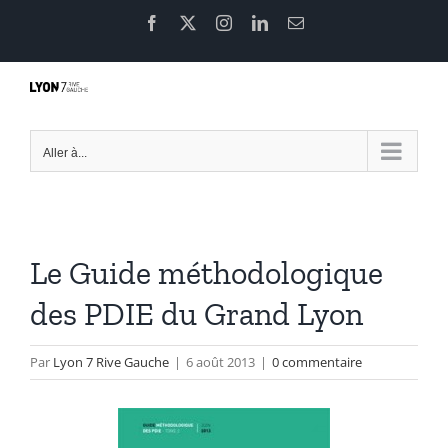
Passer
Facebook
X
Instagram
LinkedIn
Email
au
contenu
Aller à...
Le Guide méthodologique
des PDIE du Grand Lyon
Par
Lyon 7 Rive Gauche
|
6 août 2013
|
0 commentaire