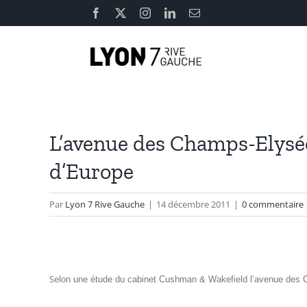
Passer
Facebook
X
Instagram
LinkedIn
Email
au
contenu
L’avenue des Champs-Elysée
d’Europe
Par
Lyon 7 Rive Gauche
|
14 décembre 2011
|
0 commentaire
Se
lon une étude du cabinet Cushman & Wakefield l’avenue des C