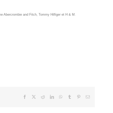
me Abercrombie and Fitch, Tommy Hilfiger et H & M.
Facebook
X
Reddit
LinkedIn
WhatsApp
Tumblr
Pinterest
Email