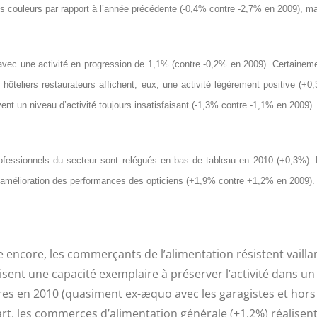
es couleurs par rapport à l’année précédente (-0,4% contre -2,7% en 2009), ma
r avec une activité en progression de 1,1% (contre -0,2% en 2009). Certainem
es hôteliers restaurateurs affichent, eux, une activité légèrement positive 
ent un niveau d’activité toujours insatisfaisant (-1,3% contre -1,1% en 2009).
ssionnels du secteur sont relégués en bas de tableau en 2010 (+0,3%). L’a
’amélioration des performances des opticiens (+1,9% contre +1,2% en 2009).
encore, les commerçants de l’alimentation résistent vaillam
sent une capacité exemplaire à préserver l’activité dans un co
aires en 2010 (quasiment ex-æquo avec les garagistes et hors
art, les commerces d’alimentation générale (+1,2%) réalis