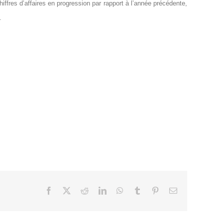
iffres d’affaires en progression par rapport à l’année précédente,
.
Facebook
X
Reddit
LinkedIn
WhatsApp
Tumblr
Pinterest
Email