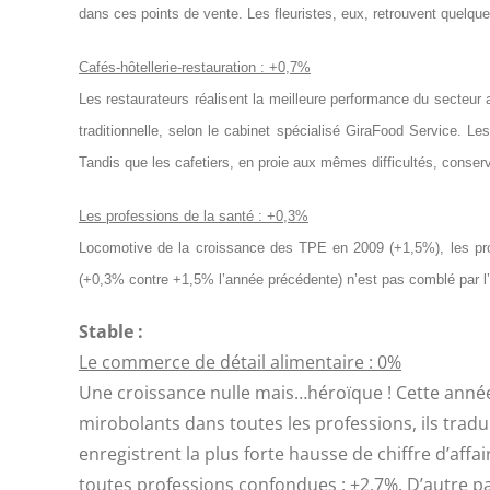
dans ces points de vente. Les fleuristes, eux, retrouvent quelqu
Cafés-hôtellerie-restauration : +0,7%
Les restaurateurs réalisent la meilleure performance du secteu
traditionnelle, selon le cabinet spécialisé GiraFood Service. L
Tandis que les cafetiers, en proie aux mêmes difficultés, conserv
Les professions de la santé : +0,3%
Locomotive de la croissance des TPE en 2009 (+1,5%), les profe
(+0,3% contre +1,5% l’année précédente) n’est pas comblé par l
Stable :
Le commerce de détail alimentaire : 0%
Une croissance nulle mais…héroïque ! Cette année 
mirobolants dans toutes les professions, ils tradui
enregistrent la plus forte hausse de chiffre d’aff
toutes professions confondues : +2,7%. D’autre p