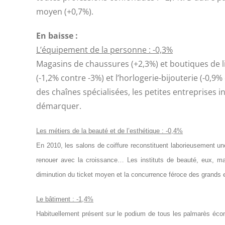
moyen (+0,7%).
En baisse :
L’équipement de la personne : -0,3%
Magasins de chaussures (+2,3%) et boutiques de lin
(-1,2% contre -3%) et l’horlogerie-bijouterie (-0,
des chaînes spécialisées, les petites entreprises 
démarquer.
Les métiers de la beauté et de l’esthétique : -0,4%
En 2010, les salons de coiffure reconstituent laborieusement un
renouer avec la croissance… Les instituts de beauté, eux, ma
diminution du ticket moyen et la concurrence féroce des grands
Le bâtiment : -1,4%
Habituellement présent sur le podium de tous les palmarès écon