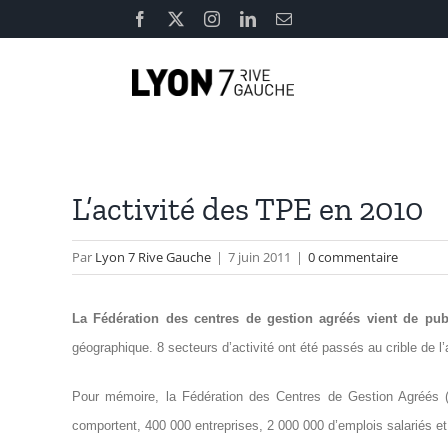
Passer
Facebook
X
Instagram
LinkedIn
Email
au
contenu
L’activité des TPE en 2010
Par
Lyon 7 Rive Gauche
|
7 juin 2011
|
0 commentaire
La Fédération des centres de gestion agréés vient de pub
géographique. 8 secteurs d’activité ont été passés au crible de 
Pour mémoire, la Fédération des Centres de Gestion Agréés (F
comportent, 400 000 entreprises, 2 000 000 d’emplois salariés et 