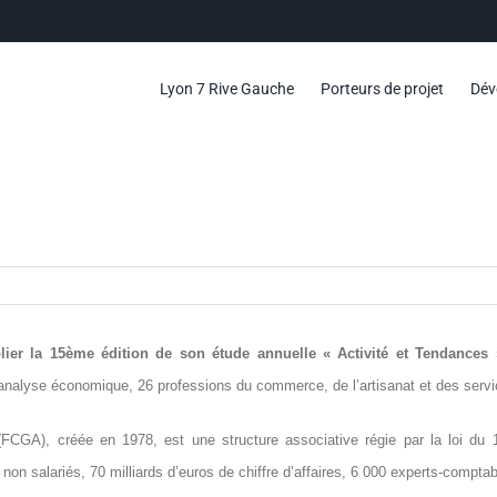
Lyon 7 Rive Gauche
Porteurs de projet
Dév
lier la 15ème édition de son étude annuelle « Activité et Tendances 
l’analyse économique, 26 professions du commerce, de l’artisanat et des serv
CGA), créée en 1978, est une structure associative régie par la loi du 1e
non salariés, 70 milliards d’euros de chiffre d’affaires, 6 000 experts-compta