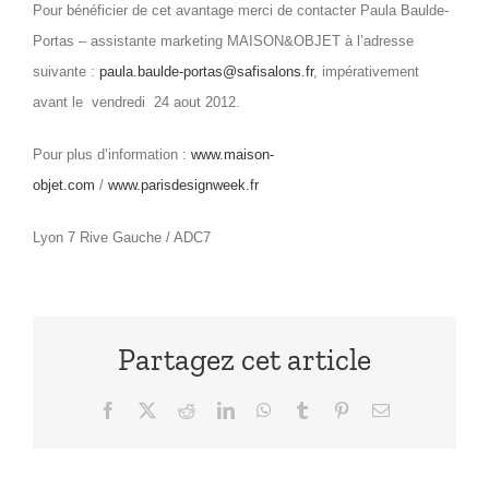
Pour bénéficier de cet avantage merci de contacter Paula Baulde-
Portas – assistante marketing MAISON&OBJET à l’adresse
suivante :
paula.baulde-portas@safisalons.fr
, impérativement
avant le vendredi 24 aout 2012.
Pour plus d’information :
www.maison-
objet.com
/
www.parisdesignweek.fr
Lyon 7 Rive Gauche / ADC7
Partagez cet article
Facebook
X
Reddit
LinkedIn
WhatsApp
Tumblr
Pinterest
Email