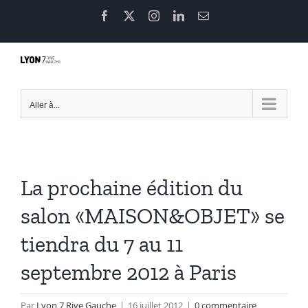
Passer
Facebook
X
Instagram
LinkedIn
Email
au
contenu
Aller à...
La prochaine édition du
salon «MAISON&OBJET» se
tiendra du 7 au 11
septembre 2012 à Paris
Par
Lyon 7 Rive Gauche
|
16 juillet 2012
|
0 commentaire