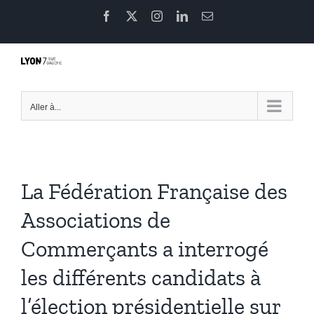
Passer
Facebook
X
Instagram
LinkedIn
Email
au
contenu
Aller à...
La Fédération Française des
Associations de
Commerçants a interrogé
les différents candidats à
l’élection présidentielle sur