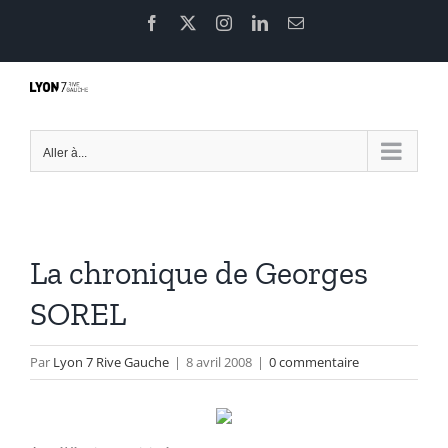
Passer
Facebook
X
Instagram
LinkedIn
Email
au
contenu
Aller à...
La chronique de Georges
SOREL
Par
Lyon 7 Rive Gauche
|
8 avril 2008
|
0 commentaire