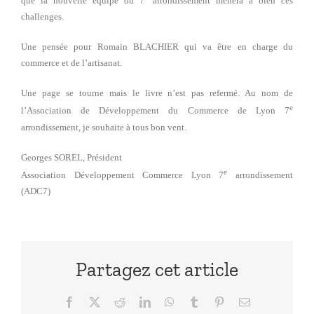
que la nouvelle équipe du 7
arrondissement mènera à bien ces
challenges.
Une pensée pour Romain BLACHIER qui va être en charge du
commerce et de l’artisanat.
Une page se tourne mais le livre n’est pas refermé. Au nom de
e
l’Association de Développement du Commerce de Lyon 7
arrondissement, je souhaite à tous bon vent.
Georges SOREL, Président
e
Association Développement Commerce Lyon 7
arrondissement
(ADC7)
Partagez cet article
Facebook
X
Reddit
LinkedIn
WhatsApp
Tumblr
Pinterest
Email