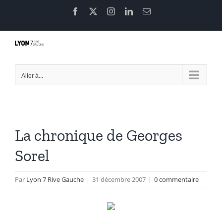
Passer
Facebook
X
Instagram
LinkedIn
Email
au
contenu
Aller à...
La chronique de Georges
Sorel
Par
Lyon 7 Rive Gauche
|
31 décembre 2007
|
0 commentaire