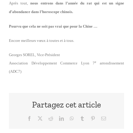
Après tout,
nous entrons dans l’année du rat qui est un signe
d’abondance dans l’horoscope chinois.
Pourvu que cela ne soit pas vrai que pour la Chine …
Encore meilleurs vœux à toutes et à tous.
Georges SOREL, Vice-Président
e
Association Développement Commerce Lyon 7
arrondissement
(ADC7)
Partagez cet article
Facebook
X
Reddit
LinkedIn
WhatsApp
Tumblr
Pinterest
Email