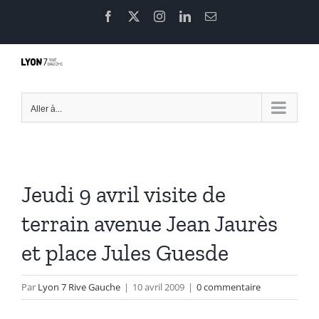
Passer
Facebook
X
Instagram
LinkedIn
Email
au
contenu
Aller à...
Jeudi 9 avril visite de
terrain avenue Jean Jaurès
et place Jules Guesde
Par
Lyon 7 Rive Gauche
|
10 avril 2009
|
0 commentaire