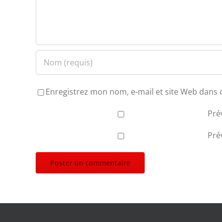
Enregistrez mon nom, e-mail et site Web dans 
Pré
Pré