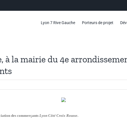
Lyon 7 Rive Gauche
Porteurs de projet
Dév
e, à la mairie du 4e arrondisseme
nts
ociation des commerçants
Lyon Côté Croix Rousse
.