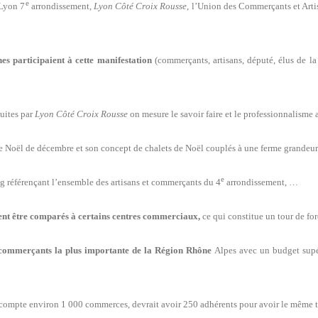
e
 Lyon 7
arrondissement,
Lyon Côté Croix Rousse
, l’Union des Commerçants et Arti
es participaient à cette manifestation
(commerçants, artisans, député, élus de la
uites par
Lyon Côté Croix Rousse
on mesure le savoir faire et le professionnalisme a
e Noël de décembre et son concept de chalets de Noël couplés à une ferme grandeu
e
g référençant l’ensemble des artisans et commerçants du 4
arrondissement, …
vent être comparés à certains centres commerciaux
,
ce qui constitue un tour de for
 commerçants la plus importante de la Région Rhône
Alpes avec un budget supé
ompte environ 1 000 commerces, devrait avoir 250 adhérents pour avoir le même t