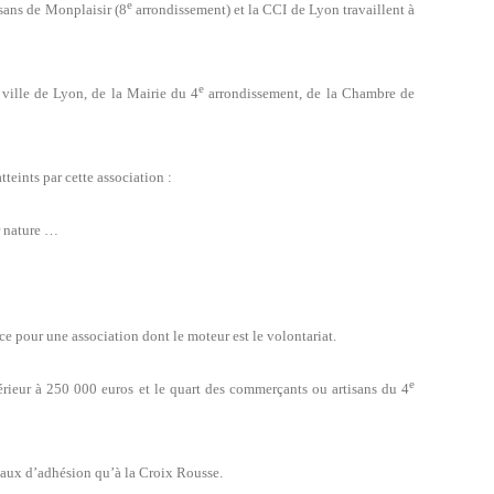
e
sans de Monplaisir (8
arrondissement) et la CCI de Lyon travaillent à
e
 ville de Lyon, de la Mairie du 4
arrondissement, de la Chambre de
tteints par cette association :
r nature …
ce pour une association dont le moteur est le volontariat.
e
rieur à 250 000 euros et le quart des commerçants ou artisans du 4
aux d’adhésion qu’à la Croix Rousse.