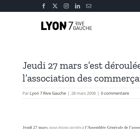
Passer
Facebook
X
Instagram
LinkedIn
Email
au
contenu
Jeudi 27 mars s’est déroulé
l’association des commerça
Par
Lyon 7 Rive Gauche
|
28 mars 2008
|
0 commentaire
Jeudi 27 mars
, nous étions invités à
l’Assemblée Générale de l’ass