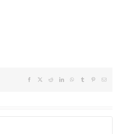
Facebook
X
Reddit
LinkedIn
WhatsApp
Tumblr
Pinterest
Email