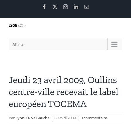
Passer
Facebook
X
Instagram
LinkedIn
Email
au
contenu
Aller à...
Jeudi 23 avril 2009, Oullins
centre-ville recevait le label
européen TOCEMA
Par
Lyon 7 Rive Gauche
|
30 avril 2009
|
0 commentaire