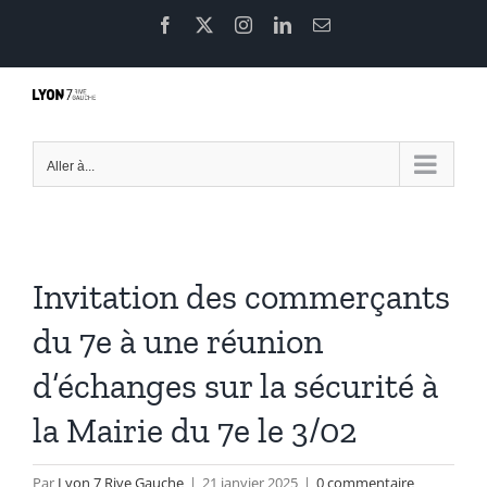
Passer
Facebook
X
Instagram
LinkedIn
Email
au
contenu
Aller à...
Invitation des commerçants
du 7e à une réunion
d’échanges sur la sécurité à
la Mairie du 7e le 3/02
Par
Lyon 7 Rive Gauche
|
21 janvier 2025
|
0 commentaire