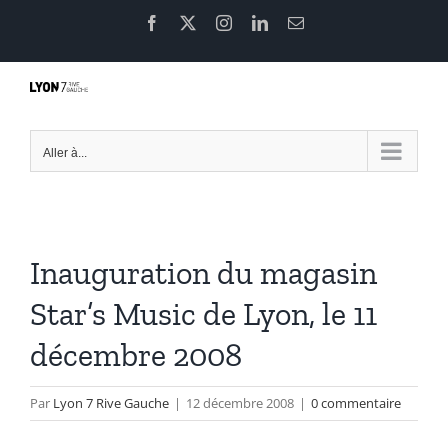
Passer
Facebook
X
Instagram
LinkedIn
Email
au
contenu
Aller à...
Inauguration du magasin
Star’s Music de Lyon, le 11
décembre 2008
Par
Lyon 7 Rive Gauche
|
12 décembre 2008
|
0 commentaire