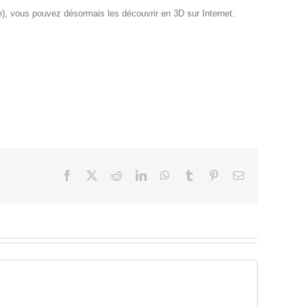
), vous pouvez désormais les découvrir en 3D sur Internet.
Facebook
X
Reddit
LinkedIn
WhatsApp
Tumblr
Pinterest
Email