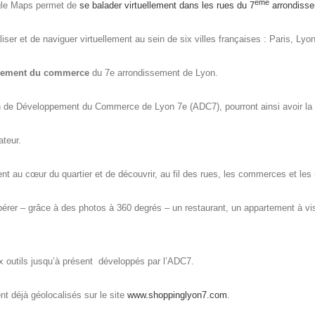
ème
ogle Maps permet de
se balader virtuellement dans les rues du 7
arrondisse
liser et de naviguer virtuellement au sein de six villes françaises : Paris, Lyon
oppement du commerce
du 7e arrondissement de Lyon.
ion de Développement du Commerce de Lyon 7e (ADC7), pourront ainsi avoir la v
ateur.
ent au cœur du quartier et de découvrir, au fil des rues, les commerces et le
epérer – grâce à des photos à 360 degrés – un restaurant, un appartement à vis
ux outils jusqu’à présent développés par l’ADC7.
 déjà géolocalisés sur le site
www.shoppinglyon7.com
.