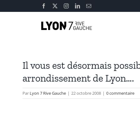
Passer
Facebook
X
Instagram
LinkedIn
Email
au
contenu
Il vous est désormais possib
arrondissement de Lyon….
Par
Lyon 7 Rive Gauche
|
22 octobre 2008
|
0 commentaire