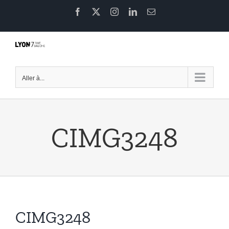
Passer
Facebook
X
Instagram
LinkedIn
Email
au
contenu
Aller à...
CIMG3248
CIMG3248