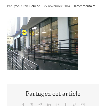
Par
Lyon 7 Rive Gauche
|
27 novembre 2014
|
0 commentaire
Partagez cet article
Facebook
X
Reddit
LinkedIn
WhatsApp
Tumblr
Pinterest
Email