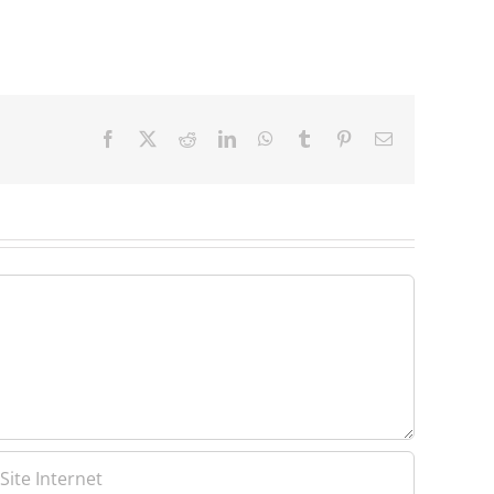
Facebook
X
Reddit
LinkedIn
WhatsApp
Tumblr
Pinterest
Email