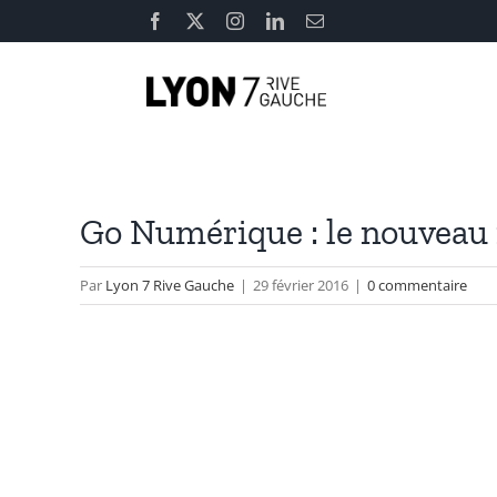
Passer
Facebook
X
Instagram
LinkedIn
Email
au
contenu
Go Numérique : le nouveau 
Par
Lyon 7 Rive Gauche
|
29 février 2016
|
0 commentaire