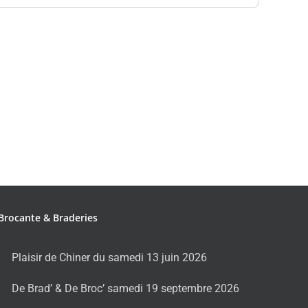
Brocante & Braderies
Plaisir de Chiner du samedi 13 juin 2026
De Brad’ & De Broc’ samedi 19 septembre 2026