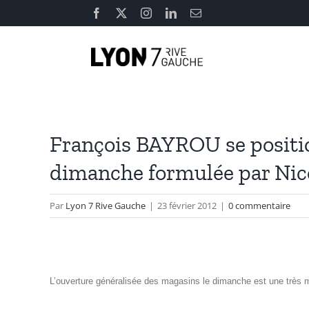
Passer
Facebook
X
Instagram
LinkedIn
Email
au
contenu
François BAYROU se positio
dimanche formulée par Ni
Par
Lyon 7 Rive Gauche
|
23 février 2012
|
0 commentaire
L’ouverture généralisée des magasins le dimanche est une très m