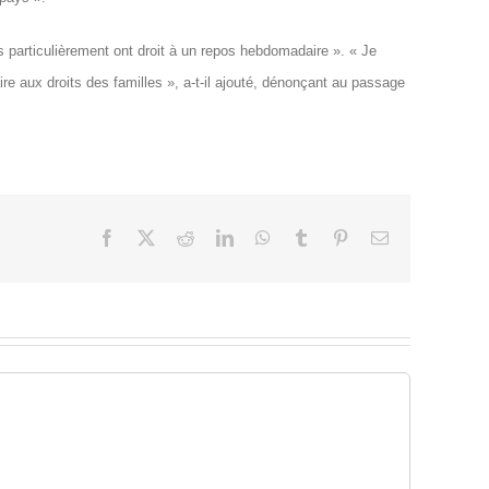
s particulièrement ont droit à un repos hebdomadaire ». « Je
ire aux droits des familles », a-t-il ajouté, dénonçant au passage
Facebook
X
Reddit
LinkedIn
WhatsApp
Tumblr
Pinterest
Email