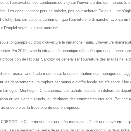
 et l’observation des conditions de vie) sur l’ouverture des commerces le d
at. Les gens viennent pour se balader, pas pour acheter. De plus, il ne s’ag
fet dilutif). Les simulations confirment que l’ouverture le dimanche favorise un 
 l’emploi serait lui aussi marginal.
puis longtemps du droit d’ouverture le dimanche matin. L’ouverture dominical
ficative. En 2012, avec la situation économique dégradée que nous connaiss
a proposition de Nicolas Sarkozy de généraliser l’ouverture des magasins le 
ritoires ruraux. Une étude récente sur la consommation des ménages de l’agg
ur les départements limitrophes par manque d’offre locale satisfaisante. Un
 de Limoges, Montluçon, Châteauroux. Les achats réalisés en dehors du départ
aison ou les biens culturels, au détriment des commerces creusois. Pour ceux
rait encore plus la trésorerie de ces entreprises.
 CREDOC : « Cette mesure est une très mauvaise idée et une grave erreur qui
rance’, seule perspective réelle de relance de l’activité économique dans notre