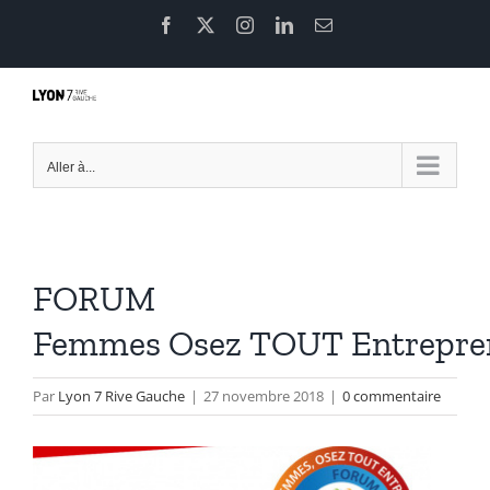
Passer
Facebook
X
Instagram
LinkedIn
Email
au
contenu
Aller à...
FORUM
Femmes Osez TOUT Entrepr
Par
Lyon 7 Rive Gauche
|
27 novembre 2018
|
0 commentaire