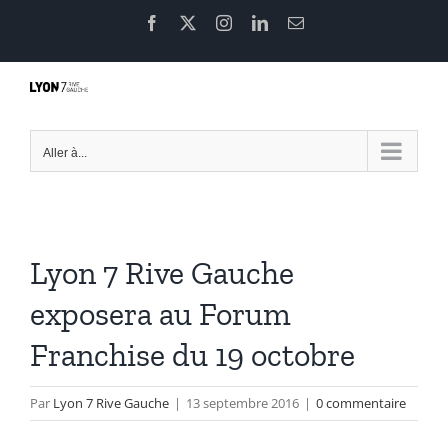
Passer
Facebook
X
Instagram
LinkedIn
Email
au
contenu
Aller à...
Lyon 7 Rive Gauche
exposera au Forum
Franchise du 19 octobre
Par
Lyon 7 Rive Gauche
|
13 septembre 2016
|
0 commentaire