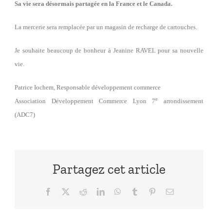
Sa vie sera désormais partagée en la France et le Canada.
La mercerie sera remplacée par un magasin de recharge de cartouches.
Je souhaite beaucoup de bonheur à Jeanine RAVEL pour sa nouvelle
vie.
Patrice Iochem, Responsable développement commerce
e
Association Développement Commerce Lyon 7
arrondissement
(ADC7)
Partagez cet article
Facebook
X
Reddit
LinkedIn
WhatsApp
Tumblr
Pinterest
Email