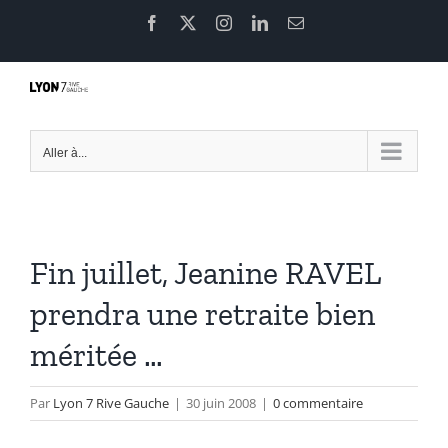
Passer
Facebook
X
Instagram
LinkedIn
Email
au
contenu
Aller à...
Fin juillet, Jeanine RAVEL
prendra une retraite bien
méritée …
Par
Lyon 7 Rive Gauche
|
30 juin 2008
|
0 commentaire