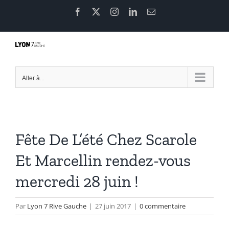
Passer
Facebook
X
Instagram
LinkedIn
Email
au
contenu
Aller à...
Fête De L’été Chez Scarole
Et Marcellin rendez-vous
mercredi 28 juin !
Par
Lyon 7 Rive Gauche
|
27 juin 2017
|
0 commentaire