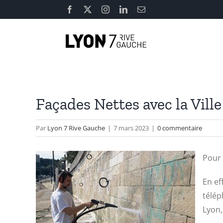
Passer
Facebook
X
Instagram
LinkedIn
Email
au
contenu
Façades Nettes avec la Vill
Par
Lyon 7 Rive Gauche
|
7 mars 2023
|
0 commentaire
Pour 
En ef
télép
Lyon