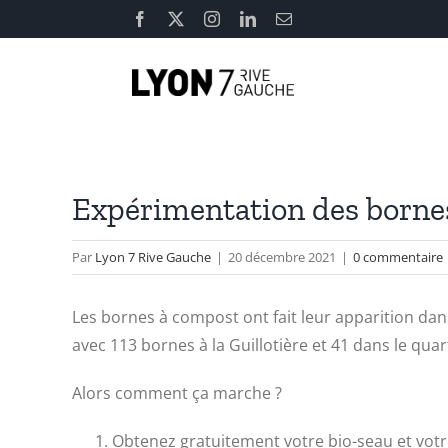
Passer
Facebook
X
Instagram
LinkedIn
Email
au
contenu
Expérimentation des bornes
Par
Lyon 7 Rive Gauche
|
20 décembre 2021
|
0 commentaire
Les bornes à compost ont fait leur apparition dans l
avec 113 bornes à la Guillotière et 41 dans le qua
Alors comment ça marche ?
Obtenez gratuitement votre bio-seau et votr