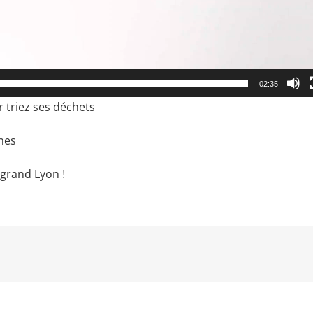
02:35
r triez ses déchets
rnes
 grand Lyon
!