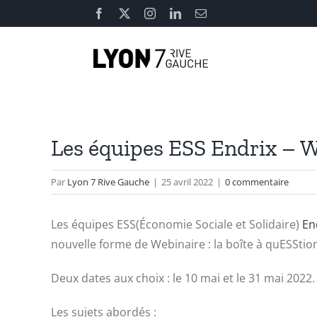
Passer
Facebook
X
Instagram
LinkedIn
Email
au
contenu
Les équipes ESS Endrix – We
Par
Lyon 7 Rive Gauche
|
25 avril 2022
|
0 commentaire
Les équipes ESS(Économie Sociale et Solidaire)
En
nouvelle forme de Webinaire : la boîte à quESStion
Deux dates aux choix : le 10 mai et le 31 mai 2022.
Les sujets abordés :