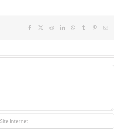
Facebook
X
Reddit
LinkedIn
WhatsApp
Tumblr
Pinterest
Email