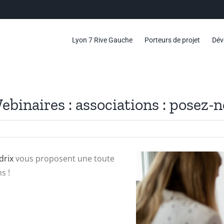
Lyon 7 Rive Gauche
Porteurs de projet
Dév
binaires : associations : posez-n
drix
vous proposent une toute
s !