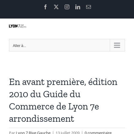
Passer
Facebook
X
Instagram
LinkedIn
Email
au
contenu
Aller à...
En avant première, édition
2010 du Guide du
Commerce de Lyon 7e
arrondissement
Par
Lyon 7 Rive Gauche
|
13 juillet 2009
|
0 commentaire