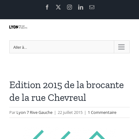
Passer
Facebook
X
Instagram
LinkedIn
Email
au
contenu
Aller à...
Edition 2015 de la brocante
de la rue Chevreul
Par
Lyon 7 Rive Gauche
|
22 juillet 2015
|
1 Commentaire