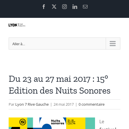
Passer
Facebook
X
Instagram
LinkedIn
Email
au
contenu
Aller à...
Du 23 au 27 mai 2017 : 15°
Edition des Nuits Sonores
Par
Lyon 7 Rive Gauche
|
24 mai 2017
|
0 commentaire
Le