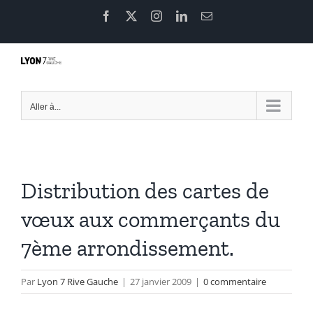
Passer
Facebook
X
Instagram
LinkedIn
Email
au
contenu
Aller à...
Distribution des cartes de
vœux aux commerçants du
7ème arrondissement.
Par
Lyon 7 Rive Gauche
|
27 janvier 2009
|
0 commentaire