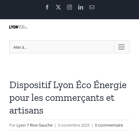
Passer
Facebook
X
Instagram
LinkedIn
Email
au
contenu
Aller à...
Dispositif Lyon Éco Énergie
pour les commerçants et
artisans
Par
Lyon 7 Rive Gauche
|
3 novembre 2025
|
0 commentaire