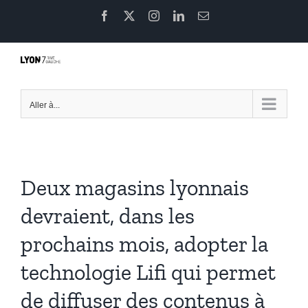
Passer
Facebook
X
Instagram
LinkedIn
Email
au
contenu
Aller à...
Deux magasins lyonnais
devraient, dans les
prochains mois, adopter la
technologie Lifi qui permet
de diffuser des contenus à