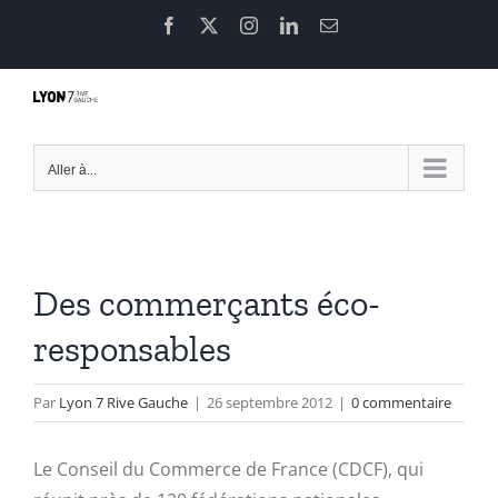
Passer
Facebook
X
Instagram
LinkedIn
Email
au
contenu
Aller à...
Des commerçants éco-
responsables
Par
Lyon 7 Rive Gauche
|
26 septembre 2012
|
0 commentaire
Le Conseil du Commerce de France (CDCF), qui