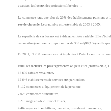
quartiers, les locaux des professions libérales …
Le commerce regroupe plus de 20% des établissements parisiens et 10
rez-de-chaussée.
Leur nombre est resté stable de 2003 à 2005.
La superficie de ces locaux est évidemment très variable. Elle s’éche
restauration) ont pour la plupart moins de 300 m² (96,2 %) tandis que
En 2001, 59 200 commerces sont implantés à Paris. La notion de comm
Parmi
les secteurs les plus représentés
on peut citer (chiffres 2005)
:
12 699 cafés et restaurants
,
12 646 établissements de
services aux particuliers
,
8 112 commerces d’équipement de la personne,
7 023 commerces alimentaires,
6 218 magasins de culture et loisirs,
4 467 agences immobilières, bancaires, postales et d’assurance,