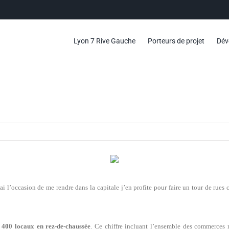
Lyon 7 Rive Gauche
Porteurs de projet
Dév
ai l’occasion de me rendre dans la capitale j’en profite pour faire un tour de rue
 400 locaux en rez-de-chaussée
. Ce chiffre incluant l’ensemble des commerce