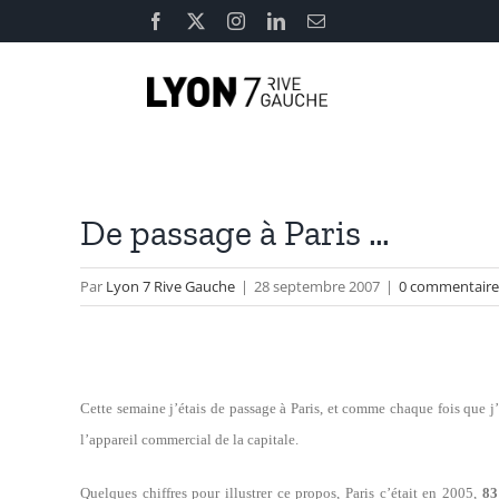
Passer
Facebook
X
Instagram
LinkedIn
Email
au
contenu
De passage à Paris …
Par
Lyon 7 Rive Gauche
|
28 septembre 2007
|
0 commentaire
Cette semaine j’étais de passage à Paris, et comme chaque fois que j’
l’appareil commercial de la capitale.
Quelques chiffres pour illustrer ce propos, Paris c’était en 2005,
83