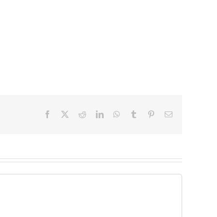
Facebook
X
Reddit
LinkedIn
WhatsApp
Tumblr
Pinterest
Email