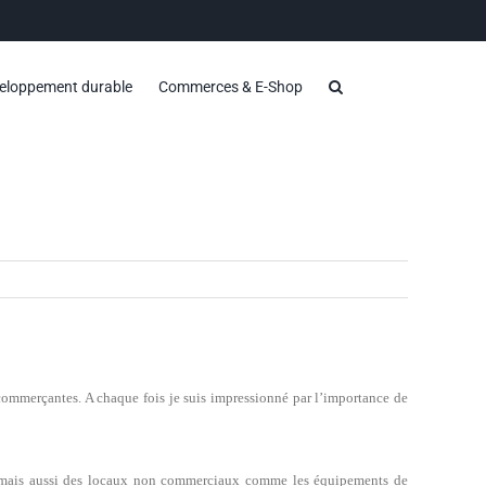
eloppement durable
Commerces & E-Shop
s commerçantes. A chaque fois je suis impressionné par l’importance de
s mais aussi des locaux non commerciaux comme les équipements de