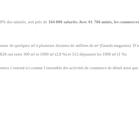
% des salariés, soit près de
164 000 salariés.
Avec 61 766 unités, les commerces
lonne de quelques m² à plusieurs dizaines de milliers de m² (Grands magasins). D’a
 828 ont entre 300 m² et 1000 m² (2,8 %) et 312 dépassent les 1000 m² (1 %).
erce s’entend ici comme l’ensemble des activités de commerce de détail ainsi que