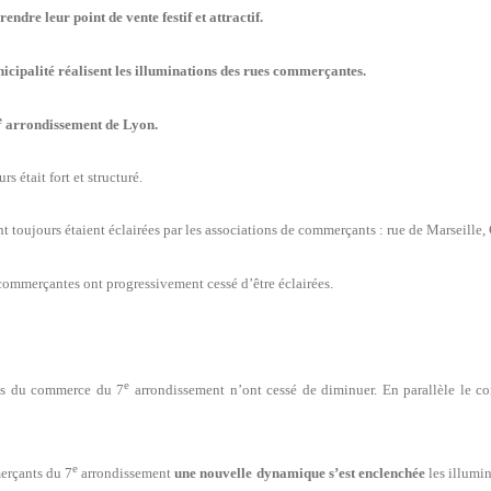
rendre leur point de vente festif et attractif.
icipalité réalisent les illuminations des rues commerçantes.
e
arrondissement de Lyon.
 était fort et structuré.
nt toujours étaient éclairées par les associations de commerçants : rue de Marseill
s commerçantes ont progressivement cessé d’être éclairées.
e
res du commerce du 7
arrondissement n’ont cessé de diminuer. En parallèle le co
e
erçants du 7
arrondissement
une nouvelle dynamique s’est enclenchée
les illumin