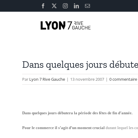
Passer
Facebook
X
Instagram
LinkedIn
Email
au
contenu
Dans quelques jours débuter
Par
Lyon 7 Rive Gauche
|
13 novembre 2007
|
0 commentaire
Dans quelques jours débutera la période des fêtes de fin d’année.
Pour le commerce
il s’agit d’un moment crucial
durant lequel les co