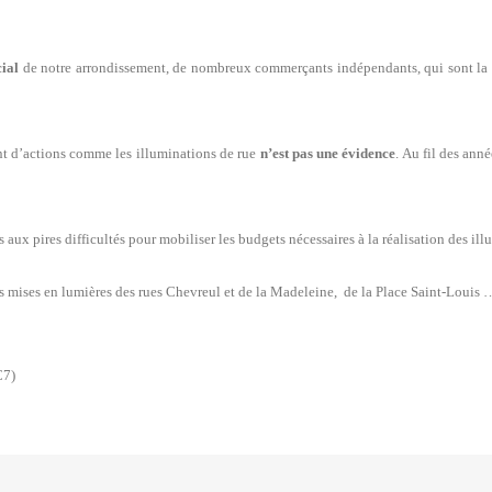
cial
de notre arrondissement, de nombreux commerçants indépendants, qui sont la p
t d’actions comme les illuminations de rue
n’est pas une évidence
. Au fil des ann
ux pires difficultés pour mobiliser les budgets nécessaires à la réalisation des illum
es mises en lumières des rues Chevreul et de la Madeleine, de la Place Saint-Louis 
C7)