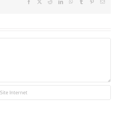
Facebook
X
Reddit
LinkedIn
WhatsApp
Tumblr
Pinterest
Email