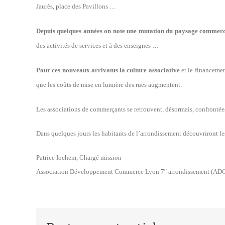
Jaurès, place des Pavillons …
Depuis quelques années on note une mutation du paysage commer
des activités de services et à des enseignes …
Pour ces nouveaux arrivants
la culture associative
et le financemen
que les coûts de mise en lumière des rues augmentent.
Les associations de commerçants se retrouvent, désormais, confrontées a
Dans quelques jours les habitants de l’arrondissement découvriront l
Patrice Iochem, Chargé mission
e
Association Développement Commerce Lyon 7
arrondissement (AD