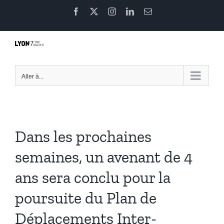
Passer
Facebook
X
Instagram
LinkedIn
Email
au
contenu
Aller à...
Dans les prochaines
semaines, un avenant de 4
ans sera conclu pour la
poursuite du Plan de
Déplacements Inter-