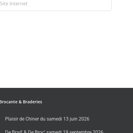
Brocante & Braderies
Plaisir de Chiner du samedi 13 juin 2026
De Brad’ & De Broc’ samedi 19 septembre 2026