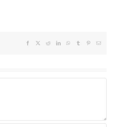
Facebook
X
Reddit
LinkedIn
WhatsApp
Tumblr
Pinterest
Email