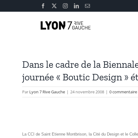
Passer
Facebook
X
Instagram
LinkedIn
Email
au
contenu
Dans le cadre de la Biennal
journée « Boutic Design » é
Par
Lyon 7 Rive Gauche
|
24 novembre 2008
|
0 commentaire
La CCI de Saint Etienne Montbrison, la Cité du Design et le Coll