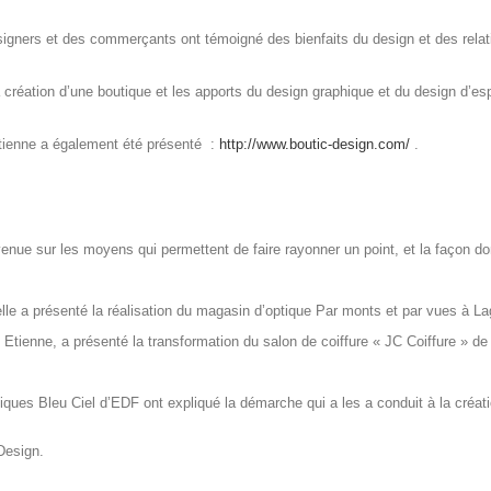
designers et des commerçants ont témoigné des bienfaits du design et des rel
réation d’une boutique et les apports du design graphique et du design d’es
Etienne a également été présenté :
http://www.boutic-design.com/
.
enue sur les moyens qui permettent de faire rayonner un point, et la façon do
e a présenté la réalisation du magasin d’optique Par monts et par vues à La
Etienne, a présenté la transformation du salon de coiffure « JC Coiffure » de 
tiques Bleu Ciel d’EDF ont expliqué la démarche qui a les a conduit à la créat
 Design.