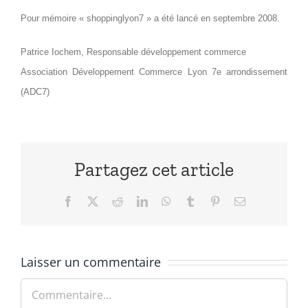
Pour mémoire « shoppinglyon7 » a été lancé en septembre 2008.
Patrice Iochem, Responsable développement commerce
Association Développement Commerce Lyon 7e arrondissement
(ADC7)
Partagez cet article
Facebook
X
Reddit
LinkedIn
WhatsApp
Tumblr
Pinterest
Email
Laisser un commentaire
Commentaire