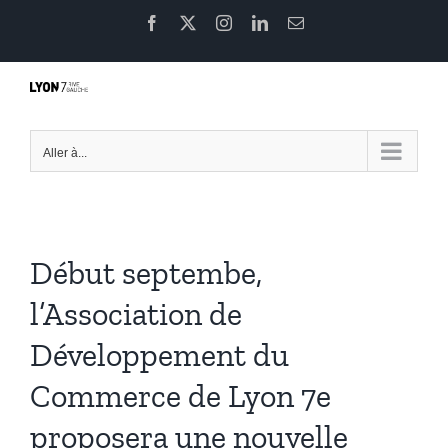
Passer
Facebook
X
Instagram
LinkedIn
Email
au
contenu
Aller à...
Début septembe,
l’Association de
Développement du
Commerce de Lyon 7e
proposera une nouvelle