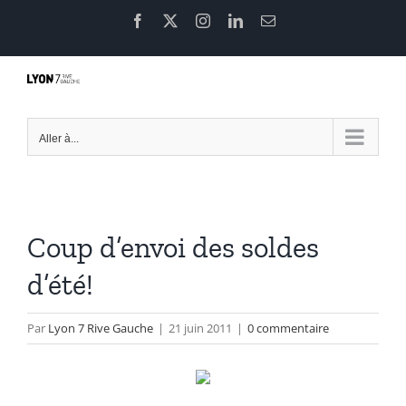
Passer
Facebook
X
Instagram
LinkedIn
Email
au
contenu
Aller à...
Coup d’envoi des soldes
d’été!
Par
Lyon 7 Rive Gauche
|
21 juin 2011
|
0 commentaire