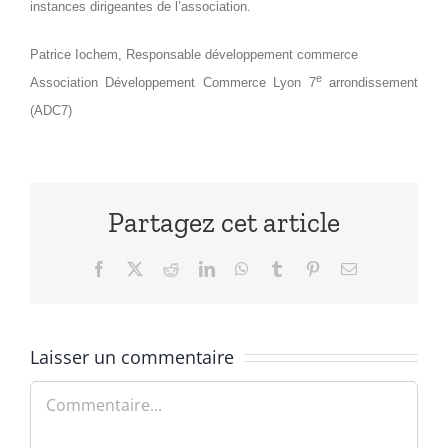
instances dirigeantes de l’association.
Patrice Iochem, Responsable développement commerce
e
Association Développement Commerce Lyon 7
arrondissement
(ADC7)
Partagez cet article
Facebook
X
Reddit
LinkedIn
WhatsApp
Tumblr
Pinterest
Email
Laisser un commentaire
Commentaire