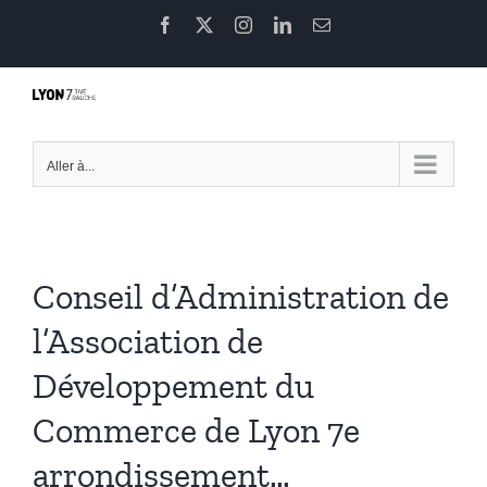
Passer
Facebook
X
Instagram
LinkedIn
Email
au
contenu
Aller à...
Conseil d’Administration de
l’Association de
Développement du
Commerce de Lyon 7e
arrondissement…