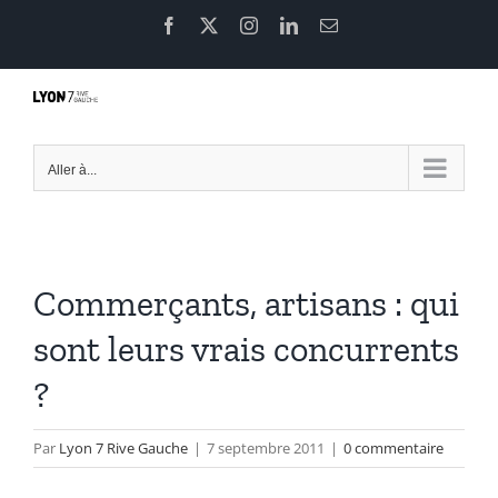
Passer
Facebook
X
Instagram
LinkedIn
Email
au
contenu
Aller à...
Commerçants, artisans : qui
sont leurs vrais concurrents
?
Par
Lyon 7 Rive Gauche
|
7 septembre 2011
|
0 commentaire