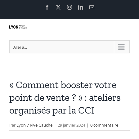
Passer
Facebook
X
Instagram
LinkedIn
Email
au
contenu
Aller à...
« Comment booster votre
point de vente ? » : ateliers
organisés par la CCI
Par
Lyon 7 Rive Gauche
|
29 janvier 2024
|
0 commentaire