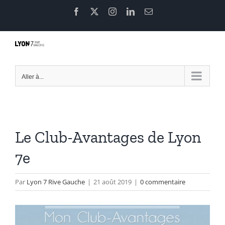
Passer
Facebook
X
Instagram
LinkedIn
Email
au
contenu
Aller à...
Le Club-Avantages de Lyon
7e
Par
Lyon 7 Rive Gauche
|
21 août 2019
|
0 commentaire