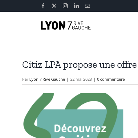
Passer
Facebook
X
Instagram
LinkedIn
Email
au
contenu
Citiz LPA propose une offre
Par
Lyon 7 Rive Gauche
|
22 mai 2023
|
0 commentaire