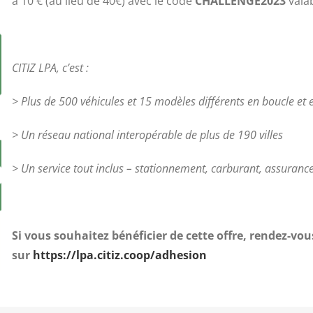
à 10 € (au lieu de 40€) avec le code
CHALLENGE2023
vala
CITIZ LPA, c’est :
> Plus de 500 véhicules et 15 modèles différents en boucle et 
> Un réseau national interopérable de plus de 190 villes
> Un service tout inclus – stationnement, carburant, assurance
Si vous souhaitez bénéficier de cette offre, rendez-vo
sur
https://lpa.citiz.coop/adhesion