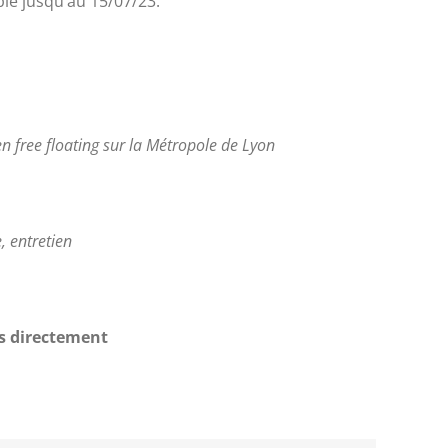
ble jusqu’au 15/07/23.
en free floating sur la Métropole de Lyon
, entretien
us directement