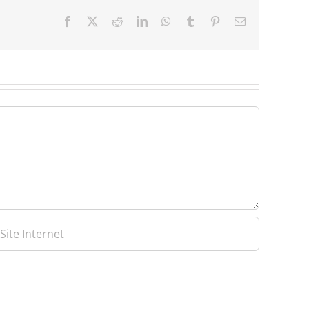
Facebook
X
Reddit
LinkedIn
WhatsApp
Tumblr
Pinterest
Email