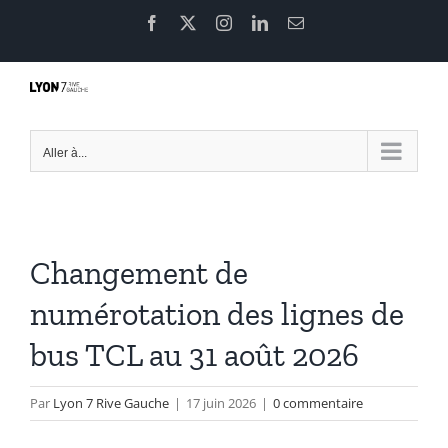
Passer
Facebook
X
Instagram
LinkedIn
Email
au
contenu
Aller à...
Changement de
numérotation des lignes de
bus TCL au 31 août 2026
Par
Lyon 7 Rive Gauche
|
17 juin 2026
|
0 commentaire