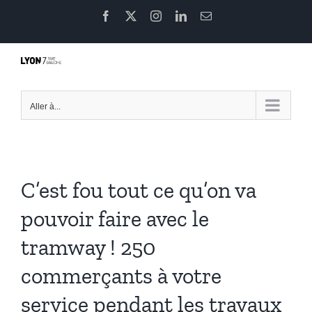
Passer
Facebook
X
Instagram
LinkedIn
Email
au
contenu
Aller à...
C’est fou tout ce qu’on va
pouvoir faire avec le
tramway ! 250
commerçants à votre
service pendant les travaux