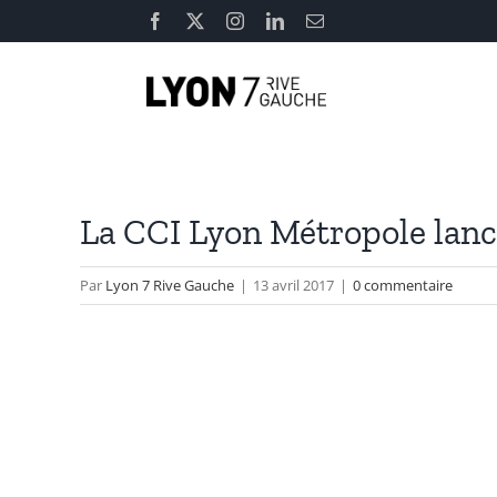
Passer
Facebook
X
Instagram
LinkedIn
Email
au
contenu
La CCI Lyon Métropole lanc
Par
Lyon 7 Rive Gauche
|
13 avril 2017
|
0 commentaire