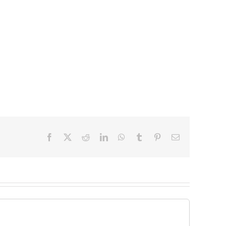
Facebook
X
Reddit
LinkedIn
WhatsApp
Tumblr
Pinterest
Email