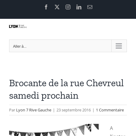
Passer
Facebook
X
Instagram
LinkedIn
Email
au
contenu
Aller à...
Brocante de la rue Chevreul
samedi prochain
Par
Lyon 7 Rive Gauche
|
23 septembre 2016
|
1 Commentaire
A