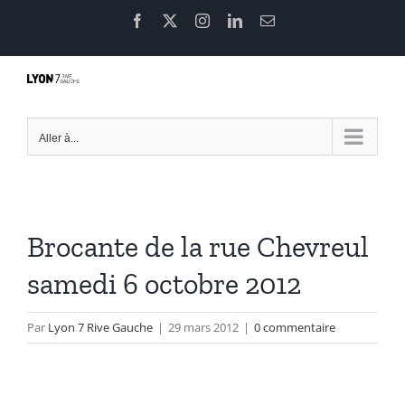
Passer
Facebook
X
Instagram
LinkedIn
Email
au
contenu
Aller à...
Brocante de la rue Chevreul
samedi 6 octobre 2012
Par
Lyon 7 Rive Gauche
|
29 mars 2012
|
0 commentaire