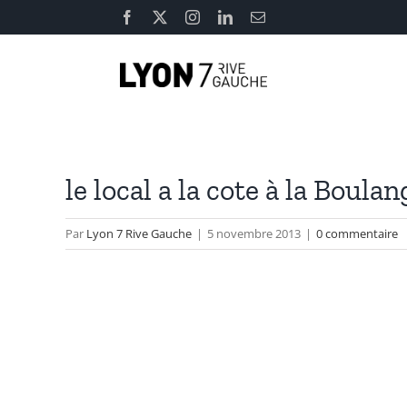
Passer
Facebook
X
Instagram
LinkedIn
Email
au
contenu
le local a la cote à la Boul
Par
Lyon 7 Rive Gauche
|
5 novembre 2013
|
0 commentaire