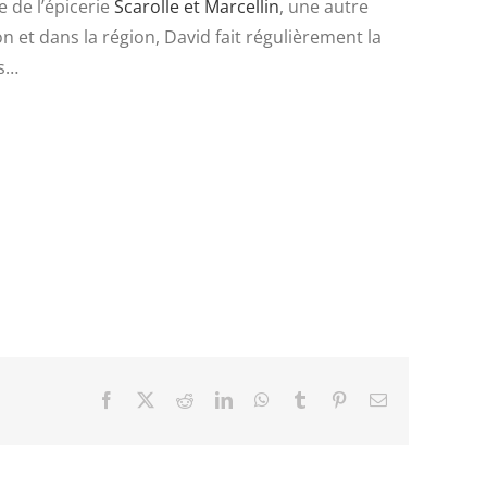
e de l’épicerie
Scarolle et Marcellin
, une autre
 et dans la région, David fait régulièrement la
us…
Facebook
X
Reddit
LinkedIn
WhatsApp
Tumblr
Pinterest
Email