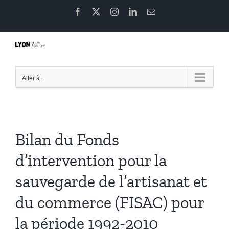
Passer
Facebook
X
Instagram
LinkedIn
Email
au
contenu
Aller à...
Bilan du Fonds
d’intervention pour la
sauvegarde de l’artisanat et
du commerce (FISAC) pour
la période 1992-2010