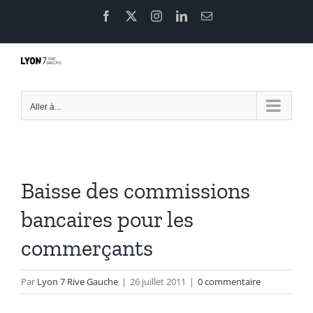
Passer
Facebook
X
Instagram
LinkedIn
Email
au
contenu
Aller à...
Baisse des commissions
bancaires pour les
commerçants
Par
Lyon 7 Rive Gauche
|
26 juillet 2011
|
0 commentaire