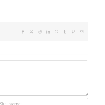
Facebook
X
Reddit
LinkedIn
WhatsApp
Tumblr
Pinterest
Email