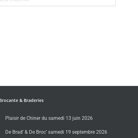
Brocante & Braderies
Plaisir de Chiner du samedi 13 juin 2026
De Brad’ & De Broc’ samedi 19 septembre 2026