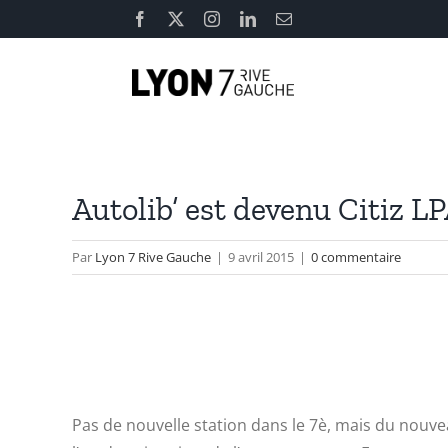
Passer
Facebook
X
Instagram
LinkedIn
Email
au
contenu
Autolib’ est devenu Citiz L
Par
Lyon 7 Rive Gauche
|
9 avril 2015
|
0 commentaire
Pas de nouvelle station dans le 7è, mais du nouve