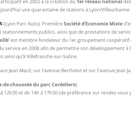
articipant en 2002 à la création du
1er réseau national
des
ujourd’hui une quarantaine de stations à Lyon/Villeurbanne 
A
(Lyon Parc Auto). Première
Société d’Economie Mixte
d’e
e stationnements publics, ainsi que de prestations de servic
olib’
est membre fondateur du 1er groupement coopératif d
du service en 2008 afin de permettre son développement à l’
n ainsi qu’à Villefranche-sur-Saône.
place Jean Macé, sur l’avenue Berthelot et sur l’avenue Jean J
ez-de-chaussée du parc Cordeliers)
 à 12h30
et de
14h à 17h30 (
de préférence sur rendez-vous p